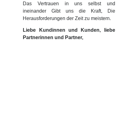
Das Vertrauen in uns selbst und
ineinander Gibt uns die Kraft, Die
Herausforderungen der Zeit zu meistern.
Liebe Kundinnen und Kunden, liebe
Partnerinnen und Partner,
Weihnachten ist die Zeit der Besinnung
und des Dankes. Wir möchten uns an
dieser Stelle bei Ihnen für Ihre Treue
und Unterstützung im vergangenen
Jahr bedanken.
Ihre Aufträge und Projekte haben uns
motiviert und inspiriert, unser Bestes
zu geben. Wir sind stolz darauf, dass
wir Sie auf Ihrem Weg begleiten dürfen.
Wir wünschen Ihnen und Ihren
Familien ein frohes und gesegnetes