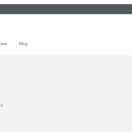
eam
Blog
en