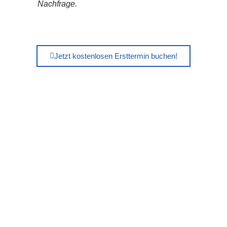
Nachfrage.
Jetzt kostenlosen Ersttermin buchen!
VORIGER
NÄCHSTER
Nachhaltigkeit im Jahr 2024
Cyberangriff auf KMU: Wie ein ISM die Schadenauswirkungen hätte minimieren können
Teile diesen Beitrag: